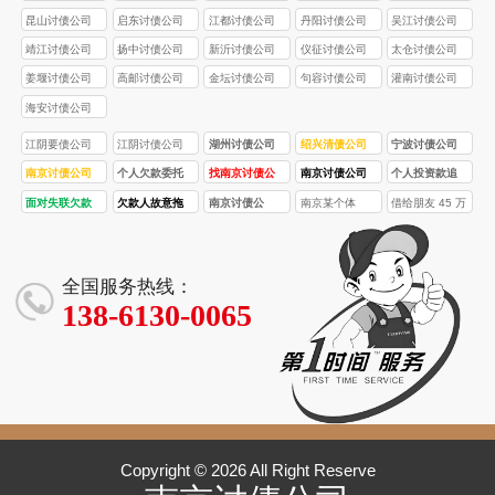
昆山讨债公司
启东讨债公司
江都讨债公司
丹阳讨债公司
吴江讨债公司
靖江讨债公司
扬中讨债公司
新沂讨债公司
仪征讨债公司
太仓讨债公司
姜堰讨债公司
高邮讨债公司
金坛讨债公司
句容讨债公司
灌南讨债公司
海安讨债公司
江阴要债公司
江阴讨债公司
湖州讨债公司
绍兴清债公司
宁波讨债公司
南京讨债公司
个人欠款委托
找南京讨债公
南京讨债公司
个人投资款追
催收失败会收
南京讨债公
司需要多少
合法吗？正规
讨技巧，南京
面对失联欠款
欠款人故意拖
南京讨债公
南京某个体
借给朋友 45 万
费吗？退款政
司，需要提供
钱？收费标准
讨债机构的判
讨债公司帮你
人，南京讨债
延还款，南京
司：企业应收
户，被拖欠货
元用于创业，
策是怎样的？
哪些关键证
是如何制定
断标准是什
降低损失
公司有哪些合
讨债公司教你
账款拖欠，如
款 3.5 万元
朋友失联 3 年
据？
的？
么？
法查找方法？
快速推进
何高效追回？
全国服务热线：
138-6130-0065
Copyright © 2026 All Right Reserve