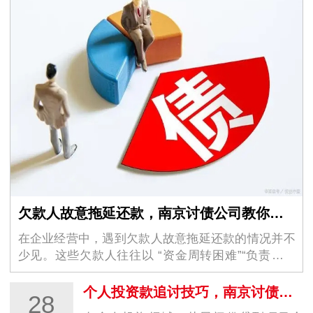
欠款人故意拖延还款，南京讨债公司教你快速推进
在企业经营中，遇到欠款人故意拖延还款的情况并不
少见。这些欠款人往往以 “资金周转困难”“负责人不
在” 等理由反复推诿，导致企业的应收账款长期无法
收回，不仅占用大量流动资金，还可能打乱企业的…
个人投资款追讨技巧，南京讨债公司帮你降低损失
28