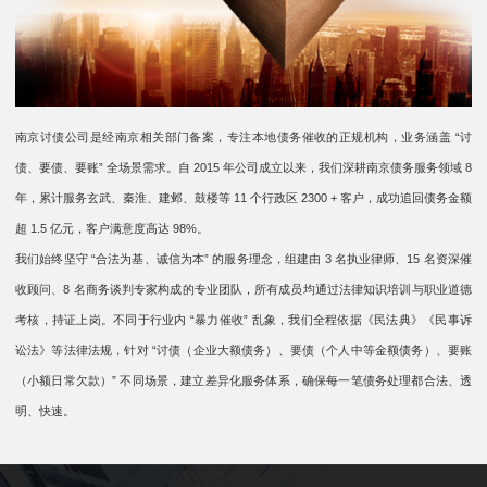
南京讨债公司是经南京相关部门备案，专注本地债务催收的正规机构，业务涵盖 “讨
债、要债、要账” 全场景需求。自 2015 年公司成立以来，我们深耕南京债务服务领域 8
年，累计服务玄武、秦淮、建邺、鼓楼等 11 个行政区 2300 + 客户，成功追回债务金额
超 1.5 亿元，客户满意度高达 98%。​
我们始终坚守 “合法为基、诚信为本” 的服务理念，组建由 3 名执业律师、15 名资深催
收顾问、8 名商务谈判专家构成的专业团队，所有成员均通过法律知识培训与职业道德
考核，持证上岗。不同于行业内 “暴力催收” 乱象，我们全程依据《民法典》《民事诉
讼法》等法律法规，针对 “讨债（企业大额债务）、要债（个人中等金额债务）、要账
（小额日常欠款）” 不同场景，建立差异化服务体系，确保每一笔债务处理都合法、透
明、快速。