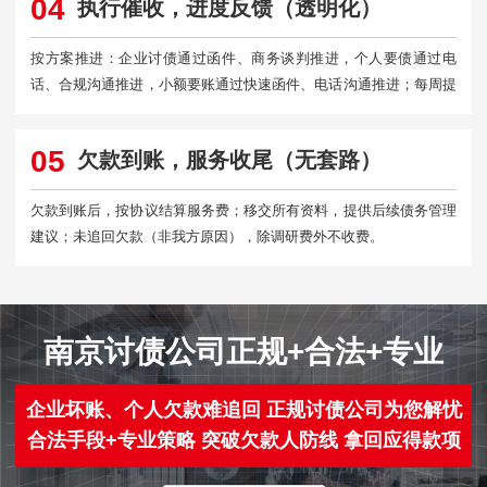
04
执行催收，进度反馈（透明化）
按方案推进：企业讨债通过函件、商务谈判推进，个人要债通过电
话、合规沟通推进，小额要账通过快速函件、电话沟通推进；每周提
交进度报告。
05
欠款到账，服务收尾（无套路）
欠款到账后，按协议结算服务费；移交所有资料，提供后续债务管理
建议；未追回欠款（非我方原因），除调研费外不收费。
南京讨债公司正规+合法+专业
企业坏账、个人欠款难追回 正规讨债公司为您解忧
合法手段+专业策略 突破欠款人防线 拿回应得款项