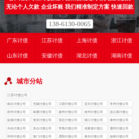
无论个人欠款 企业坏账 我们精准制定方案 快速回款
138-6130-0065
广东讨债
江苏讨债
上海讨债
浙江讨债
山东讨债
安徽讨债
湖北讨债
湖南讨债
城市分站
江苏讨债公司
南京讨债公司
无锡讨债公司
江阴讨债公司
宜兴讨债公司
常州讨债公司
苏州讨债公司
南通讨债公司
扬州讨债公司
徐州讨债公司
连云港讨债公
司
盐城讨债公司
淮安讨债公司
宿迁讨债公司
镇江讨债公司
泰州讨债公司
兴化讨债公司
东台讨债公司
常熟讨债公司
张家港讨债公
通州讨债公司
司
邳州讨债公司
海门讨债公司
溧阳讨债公司
泰兴讨债公司
如皋讨债公司