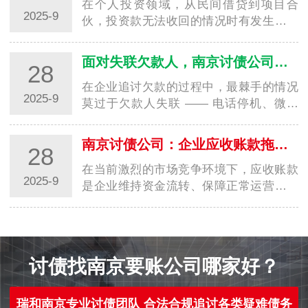
在个人投资领域，从民间借贷到项目合
2025-9
伙，投资款无法收回的情况时有发生。不
少个人投资者面对对方拖延、推诿甚至失
联时，往往因缺乏专业追讨经验、证据留
面对失联欠款人，南京讨债公司有哪些合法查找方法？
28
存不足，陷入 “维权无门” 的困境，导致自
身财…
在企业追讨欠款的过程中，最棘手的情况
2025-9
莫过于欠款人失联 —— 电话停机、微信
拉黑、住址变更，原本的还款承诺彻底沦
为泡影，企业不仅面临资金损失，还因
南京讨债公司：企业应收账款拖欠，如何高效追回？
28
“找不到人” 陷入追讨僵局。此时，专业的
南京…
在当前激烈的市场竞争环境下，应收账款
2025-9
是企业维持资金流转、保障正常运营的重
要组成部分。然而，不少南京企业面临着
应收账款拖欠的难题，大量资金被占用不
仅影响企业的现金流，还可能导致企业陷
入经营…
讨债找南京要账公司哪家好？
瑞和南京专业讨债团队 合法合规追讨各类疑难债务