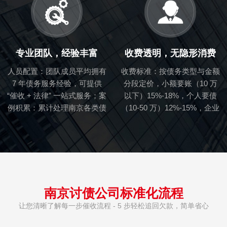
流程，能快速联动社区、工商
等部门协助核实信息。
专业团队，经验丰富
收费透明，无隐形消费
人员配置：团队成员平均拥有
收费标准：按债务类型与金额
7 年债务服务经验，可提供
分段定价，小额要账（10 万
“催收 + 法律” 一站式服务；​案
以下）15%-18%，个人要债
例积累：累计处理南京各类债
（10-50 万）12%-15%，企业
务案件 3200+，涵盖 “讨债、
讨债（50 万以上）10%-12%
要债、要账” 全场景，能应对
（可协商）；​收费模式：普通
各种突发情况。
案件 “先服务后收费”，仅需预
付 500-2000 元调研费（成功
后抵扣），复杂案件按阶段收
费，标准提前告知。
南京讨债公司标准化流程
让您清晰了解每一步催收流程 - 5 步轻松追回欠款，简单省心