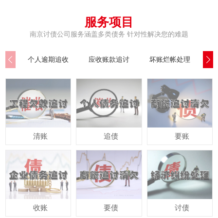
服务项目
南京讨债公司服务涵盖多类债务 针对性解决您的难题
个人逾期追收
应收账款追讨
坏账烂帐处理
公
清账
追债
要账
收账
要债
讨债