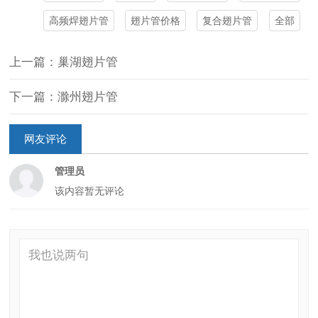
高频焊翅片管
翅片管价格
复合翅片管
全部
上一篇：巢湖翅片管
下一篇：滁州翅片管
网友评论
管理员
该内容暂无评论