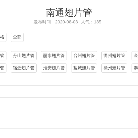
南通翅片管
发布时间：2020-08-03
人气：
185
格
全部
管
舟山翅片管
丽水翅片管
台州翅片管
衢州翅片管
金
管
宿迁翅片管
淮安翅片管
盐城翅片管
徐州翅片管
泰