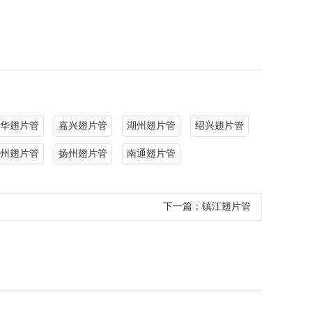
华翅片管
嘉兴翅片管
湖州翅片管
绍兴翅片管
州翅片管
扬州翅片管
南通翅片管
下一篇：
镇江翅片管