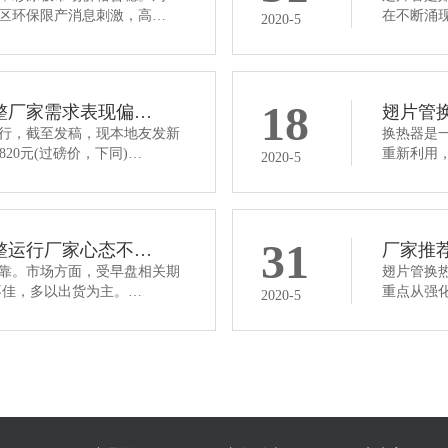
区环保限产消息刺激，高…
在不断涌
2020-5
18
整厂家需求表现偏…
翅片管
行，截至发稿，现本地友发新
换热器是
4820元(过磅价，下同)…
重新利用
2020-5
31
整运行厂家心态不…
厂家推
靠。市场方面，受早盘相关期
翅片管换
不佳，多以出货为主。…
重点从强
2020-5