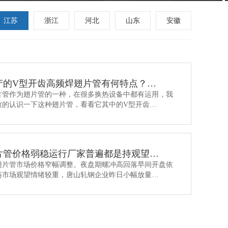
江苏
浙江
河北
山东
安徽
产的V型开齿高频焊翅片管有何特点？…
片管作为翅片管的一种，在很多换热设备中都有运用，我
致的认识一下这种翅片管，看看它其中的V型开齿…
片管价格弱稳运行厂家普遍都是持观望…
翅片管市场价格窄幅调整。夜盘期螺冲高回落早间开盘依
荡市场观望情绪较重，唐山轧钢企业昨日小幅放量…