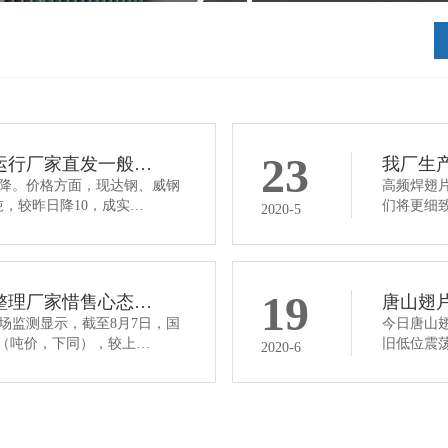
23
运行厂家直发一般…
我厂生
降。价格方面，现达钢、威钢
高频焊翅
/吨，较昨日降10，成实…
们将更细
2020-5
19
整理厂家惜售心态…
唐山翅
场监测显示，截至8月7日，国
今日唐山
9元（吨价，下同），较上…
旧低位震
2020-6