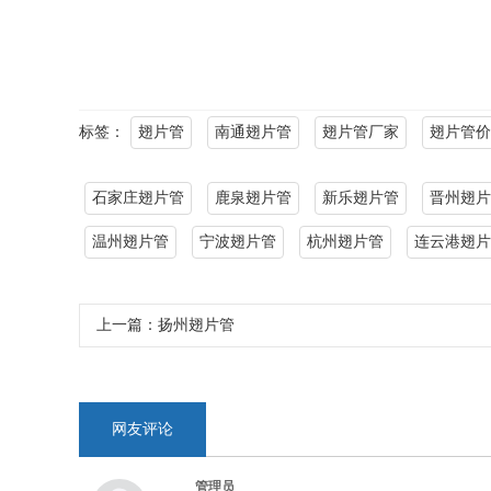
标签：
翅片管
南通翅片管
翅片管厂家
翅片管价
石家庄翅片管
鹿泉翅片管
新乐翅片管
晋州翅片
温州翅片管
宁波翅片管
杭州翅片管
连云港翅片
上一篇：
扬州翅片管
网友评论
管理员