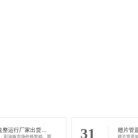
螺旋翅片管
了解详情
立即咨询
31
盘整运行厂家出货…
翅片管
，彩涂板市场价格暂稳。周
翅片管是